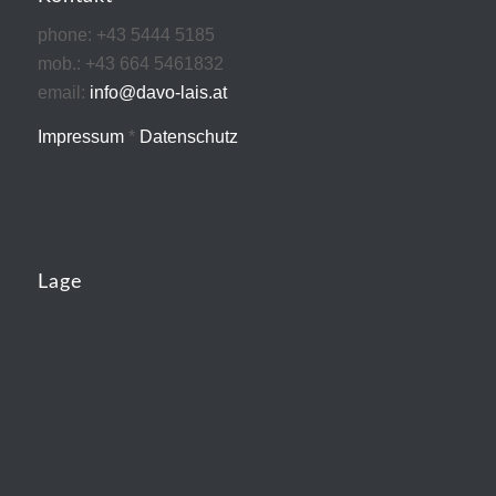
phone: +43 5444 5185
mob.: +43 664 5461832
email:
info@davo-lais.at
Impressum
*
Datenschutz
Lage