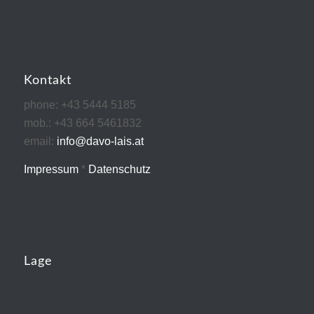
Kontakt
phone: +43 5444 5185
mob.: +43 664 5461832
email:
info@davo-lais.at
Impressum
*
Datenschutz
Lage