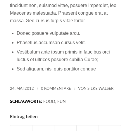
tincidunt non, euismod vitae, posuere imperdiet, leo.
Maecenas malesuada. Praesent congue erat at
massa. Sed cursus turpis vitae tortor.
Donec posuere vulputate arcu.
Phasellus accumsan cursus velit.
Vestibulum ante ipsum primis in faucibus orci
luctus et ultrices posuere cubilia Curae;
Sed aliquam, nisi quis porttitor congue
/
/
24. MAI 2012
0 KOMMENTARE
VON
SILKE WALSER
SCHLAGWORTE:
FOOD
,
FUN
Eintrag teilen