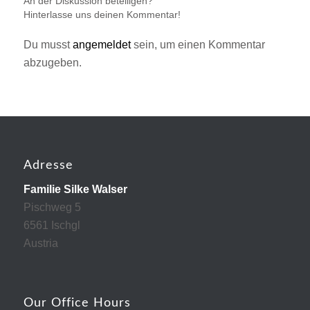
An der Diskussion beteiligen?
Hinterlasse uns deinen Kommentar!
Du musst
angemeldet
sein, um einen Kommentar
abzugeben.
Adresse
Familie Silke Walser
Pischweg 5
6561 Ischgl
Austria
Our Office Hours