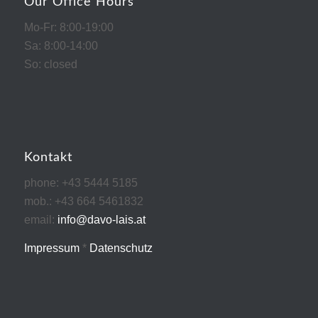
Our Office Hours
Mo-Fr: 8:00-19:00
Sa: 8:00-14:00
So: closed
Kontakt
phone: +43 5444 5185
mob.: +43 664 5461832
email:
info@davo-lais.at
Impressum
*
Datenschutz