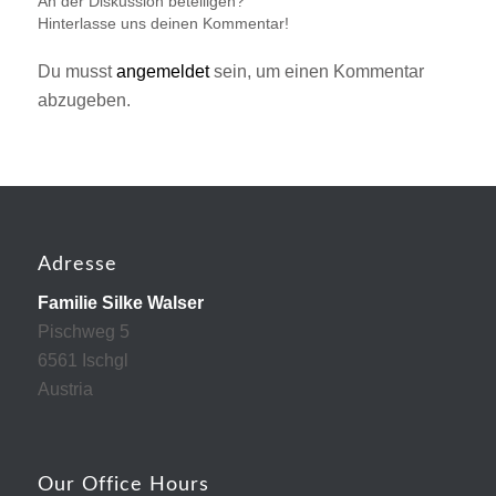
An der Diskussion beteiligen?
Hinterlasse uns deinen Kommentar!
Du musst
angemeldet
sein, um einen Kommentar
abzugeben.
Adresse
Familie Silke Walser
Pischweg 5
6561 Ischgl
Austria
Our Office Hours