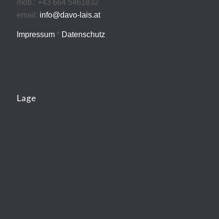
mob.: +43 664 5461832
email:
info@davo-lais.at
Impressum
*
Datenschutz
Lage