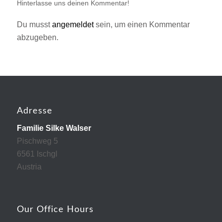
Hinterlasse uns deinen Kommentar!
Du musst
angemeldet
sein, um einen Kommentar
abzugeben.
Adresse
Familie Silke Walser
Pischweg 5
6561 Ischgl
Austria
Our Office Hours