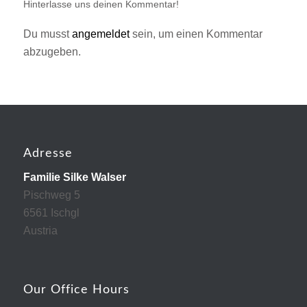
Hinterlasse uns deinen Kommentar!
Du musst
angemeldet
sein, um einen Kommentar
abzugeben.
Adresse
Familie Silke Walser
Pischweg 5
6561 Ischgl
Austria
Our Office Hours