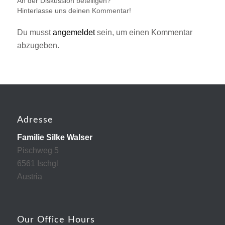
An der Diskussion beteiligen?
Hinterlasse uns deinen Kommentar!
Du musst
angemeldet
sein, um einen Kommentar
abzugeben.
Adresse
Familie Silke Walser
Pischweg 5
6561 Ischgl
Austria
Our Office Hours