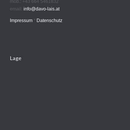
mob.: +43 664 5461832
email:
info@davo-lais.at
Impressum
*
Datenschutz
Lage