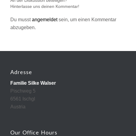
An der Diskussion beteiligen?
Hinterlasse uns deinen Kommentar!
Du musst
angemeldet
sein, um einen Kommentar
abzugeben.
Adresse
Familie Silke Walser
Pischweg 5
6561 Ischgl
Austria
Our Office Hours