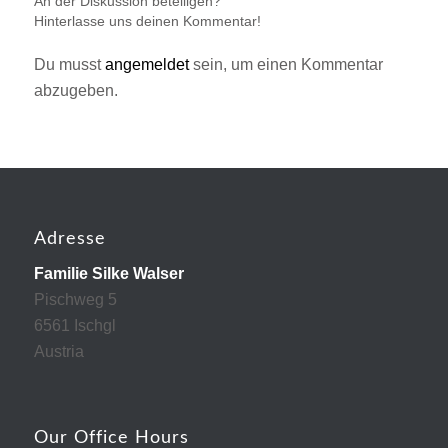
An der Diskussion beteiligen?
Hinterlasse uns deinen Kommentar!
Du musst
angemeldet
sein, um einen Kommentar
abzugeben.
Adresse
Familie Silke Walser
Pischweg 5
6561 Ischgl
Austria
Our Office Hours