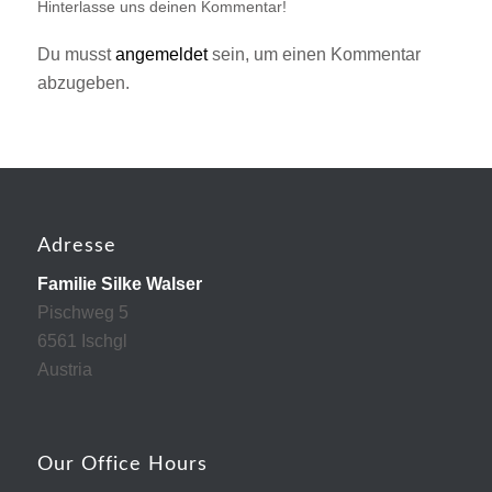
Hinterlasse uns deinen Kommentar!
Du musst
angemeldet
sein, um einen Kommentar
abzugeben.
Adresse
Familie Silke Walser
Pischweg 5
6561 Ischgl
Austria
Our Office Hours