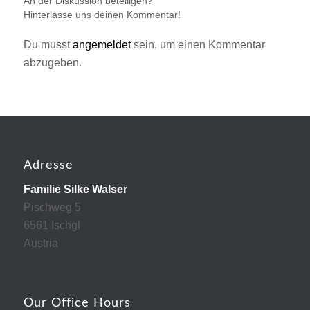
An der Diskussion beteiligen?
Hinterlasse uns deinen Kommentar!
Du musst
angemeldet
sein, um einen Kommentar
abzugeben.
Adresse
Familie Silke Walser
Pischweg 5
6561 Ischgl
Austria
Our Office Hours