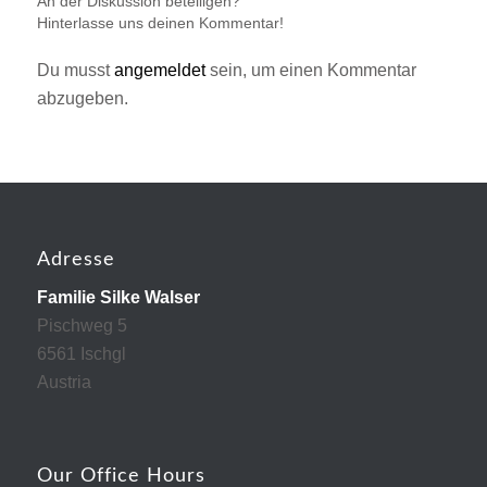
An der Diskussion beteiligen?
Hinterlasse uns deinen Kommentar!
Du musst
angemeldet
sein, um einen Kommentar
abzugeben.
Adresse
Familie Silke Walser
Pischweg 5
6561 Ischgl
Austria
Our Office Hours