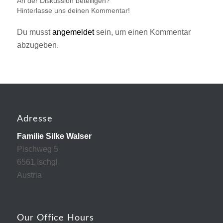
An der Diskussion beteiligen?
Hinterlasse uns deinen Kommentar!
Du musst
angemeldet
sein, um einen Kommentar
abzugeben.
Adresse
Familie Silke Walser
Pischweg 5
6561 Ischgl
Austria
Our Office Hours