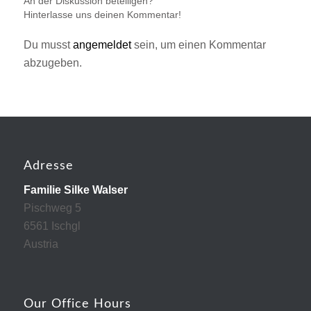
An der Diskussion beteiligen?
Hinterlasse uns deinen Kommentar!
Du musst
angemeldet
sein, um einen Kommentar
abzugeben.
Adresse
Familie Silke Walser
Pischweg 5
6561 Ischgl
Austria
Our Office Hours