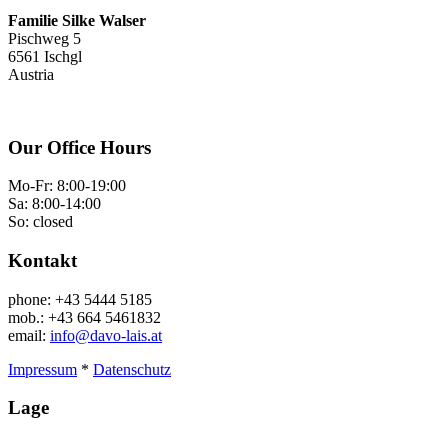
Familie Silke Walser
Pischweg 5
6561 Ischgl
Austria
Our Office Hours
Mo-Fr: 8:00-19:00
Sa: 8:00-14:00
So: closed
Kontakt
phone: +43 5444 5185
mob.: +43 664 5461832
email:
info@davo-lais.at
Impressum
*
Datenschutz
Lage