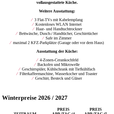
vollausgestattete Küche.
Weitere Ausstattung:
⁄
3 Flat-TVs mit Kabelempfang
⁄
Kostenloses WLAN Internet
⁄
Haar- und Handtuchtrockner
⁄
Bettwäsche, Dusch-/ Handtücher, Geschirrtücher
⁄
Safe im Zimmer
⁄
maximal 2 KFZ-Parkplätze (Garage oder vor dem Haus)
Ausstattung der Küche:
⁄
4-Zonen-Cerankochfeld
⁄
Backofen und Mikrowelle
⁄
Geschirrspüler, Kühlschrank mit Tiefkühlfach
⁄
Filterkaffeemaschine, Wasserkocher und Toaster
⁄
Geschirr, Besteck und Gläser
Winterpreise 2026 / 2027
PREIS
PREIS
ZEITRAUM
APP./TAG (4
APP./TAG (5