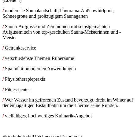
(Ebene 4)
/
modernste Saunalandschaft, Panorama-Außenwhirlpool,
Schneegrotte und großzügigem Saunagarten
/
Sauna-Aufgüsse und Zeremonien mit selbstgemachten
Aufgussmitteln von top-geschulten Sauna-Meisterinnen und -
Meister
/
Getränkeservice
/
verschiedenste Themen-Ruheräume
/
Spa mit topmodernen Anwendungen
/
Physiotherapiepraxis
/
Fitnesscenter
/
Wer Wasser im gefrorenen Zustand bevorzugt, dreht im Winter auf
der einzigartigen Eislaufbahn um die Therme seine Runden.
/
vielfältiges, hochwertiges Kulinarik-Angebot
Skischule Ischgl | Schneesport Akademie