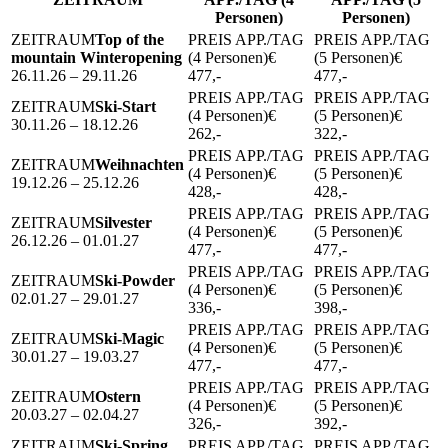
Personen)
Personen)
Top of the
mountain Winteropening
€
€
26.11.26 – 29.11.26
477,-
477,-
Ski-Start
€
€
30.11.26 – 18.12.26
262,-
322,-
Weihnachten
€
€
19.12.26 – 25.12.26
428,-
428,-
Silvester
€
€
26.12.26 – 01.01.27
477,-
477,-
Ski-Powder
€
€
02.01.27 – 29.01.27
336,-
398,-
Ski-Magic
€
€
30.01.27 – 19.03.27
477,-
477,-
Ostern
€
€
20.03.27 – 02.04.27
326,-
392,-
Ski-Spring