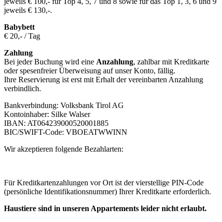
jeweils € 100,- für Top 4, 5, 7 und 8 sowie für das Top 1, 3, 6 und 9
jeweils € 130,-.
Babybett
€ 20,- / Tag
Zahlung
Bei jeder Buchung wird eine
Anzahlung
, zahlbar mit Kreditkarte
oder spesenfreier Überweisung auf unser Konto, fällig.
Ihre Reservierung ist erst mit Erhalt der vereinbarten Anzahlung
verbindlich.
Bankverbindung: Volksbank Tirol AG
Kontoinhaber: Silke Walser
IBAN: AT064239000520001885
BIC/SWIFT-Code: VBOEATWWINN
Wir akzeptieren folgende Bezahlarten:
Für Kreditkartenzahlungen vor Ort ist der vierstellige PIN-Code
(persönliche Identifikationsnummer) Ihrer Kreditkarte erforderlich.
Haustiere sind in unseren Appartements leider nicht erlaubt.